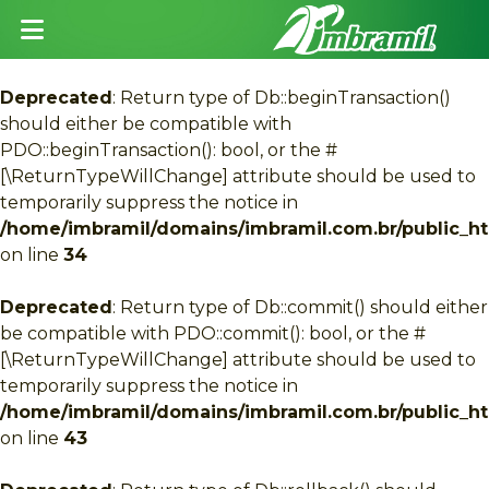
Abrir menu
Deprecated
: Return type of Db::beginTransaction()
should either be compatible with
PDO::beginTransaction(): bool, or the #
[\ReturnTypeWillChange] attribute should be used to
temporarily suppress the notice in
/home/imbramil/domains/imbramil.com.br/public_htm
on line
34
Deprecated
: Return type of Db::commit() should either
be compatible with PDO::commit(): bool, or the #
[\ReturnTypeWillChange] attribute should be used to
temporarily suppress the notice in
/home/imbramil/domains/imbramil.com.br/public_htm
on line
43