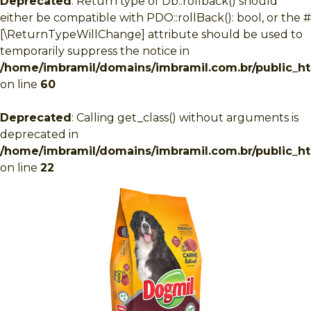
Deprecated
: Return type of Db::rollback() should
either be compatible with PDO::rollBack(): bool, or the #
[\ReturnTypeWillChange] attribute should be used to
temporarily suppress the notice in
/home/imbramil/domains/imbramil.com.br/public_htm
on line
60
Deprecated
: Calling get_class() without arguments is
deprecated in
/home/imbramil/domains/imbramil.com.br/public_ht
on line
22