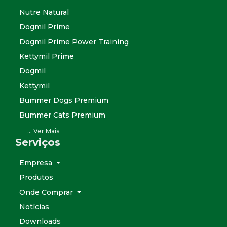
Nutre Natural
Dogmil Prime
Dogmil Prime Power Training
Kettymil Prime
Dogmil
Kettymil
Bummer Dogs Premium
Bummer Cats Premium
Flopper Chips Premium
... Ver Mais
Serviços
Speed Dog+
AcquaMil
Empresa
Horsemil
Produtos
Aves e Coelhos
Onde Comprar
Buddy
Notícias
Buddy Miau
Downloads