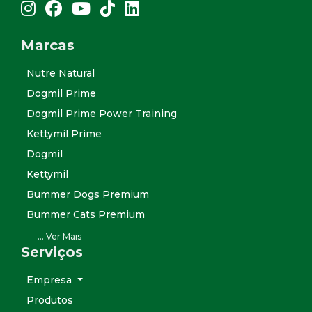
Link para instagram
Link para facebook
Link para youtube
Link para tiktok
Link para linkedin
Marcas
Nutre Natural
Dogmil Prime
Dogmil Prime Power Training
Kettymil Prime
Dogmil
Kettymil
Bummer Dogs Premium
Bummer Cats Premium
Flopper Chips Premium
... Ver Mais
Serviços
Speed Dog+
AcquaMil
Empresa
Horsemil
Produtos