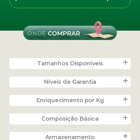
Tamanhos Disponíveis
Níveis de Garantia
Enriquecimento por Kg
Composição Básica
Armazenamento