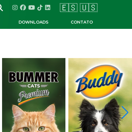
🇪🇸
🇺🇸
Link para instagram
Link para facebook
Link para youtube
Link para tiktok
Link para linkedin
DOWNLOADS
CONTATO